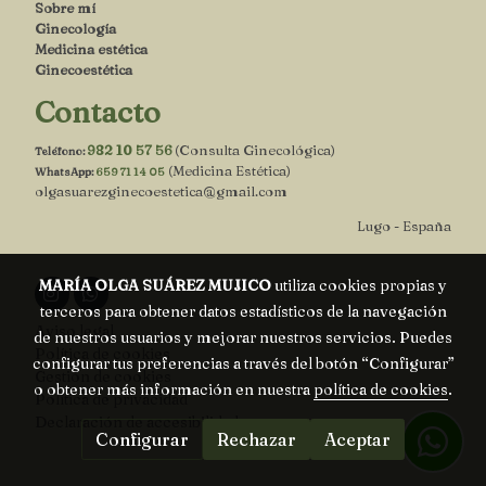
Sobre mí
Ginecología
Medicina estética
Ginecoestética
Contacto
982 10 57 56
(Consulta Ginecológica)
Teléfono:
(Medicina Estética)
WhatsApp:
659 71 14 05
olgasuarezginecoestetica@gmail.com
Lugo - España
MARÍA OLGA SUÁREZ MUJICO
utiliza cookies propias y
terceros para obtener datos estadísticos de la navegación
Aviso legal
de nuestros usuarios y mejorar nuestros servicios. Puedes
Política de cookies
configurar tus preferencias a través del botón “Configurar”
Gestión de cookies
o obtener más información en nuestra
política de cookies
.
Política de privacidad
Declaración de accesibilidad
Configurar
Rechazar
Aceptar