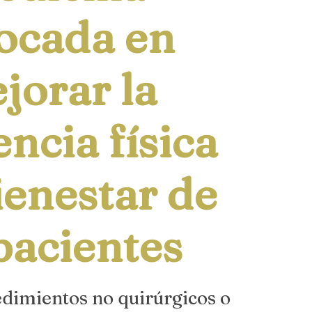
ocada en
jorar la
encia física
bienestar de
pacientes
dimientos no quirúrgicos o