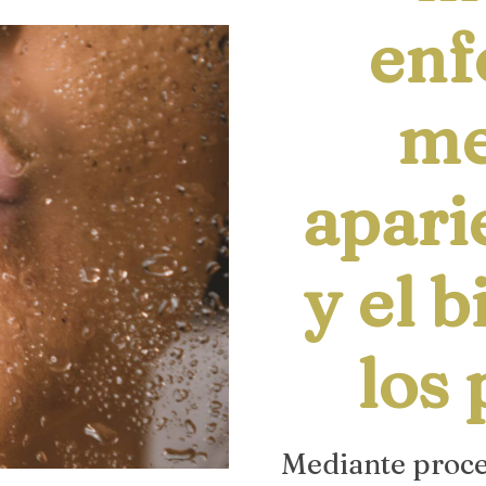
enf
me
apari
y el 
los 
Mediante proce