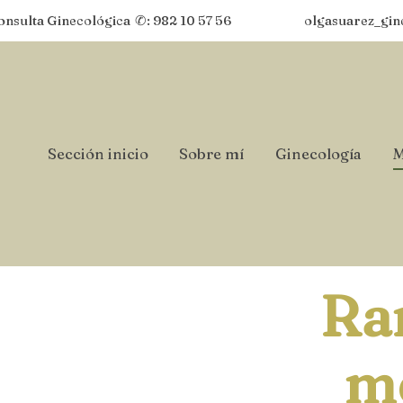
onsulta Ginecológica
✆: 982 10 57 56
olgasuarez_gin
Sección inicio
Sobre mí
Ginecología
M
Ra
m