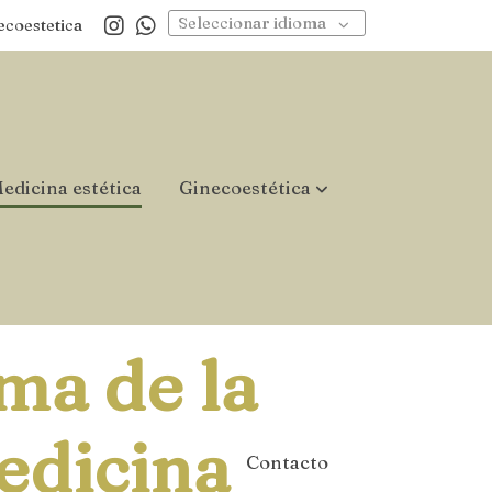
Seleccionar idioma
ecoestetica
edicina estética
Ginecoestética
ma de la
edicina
Contacto